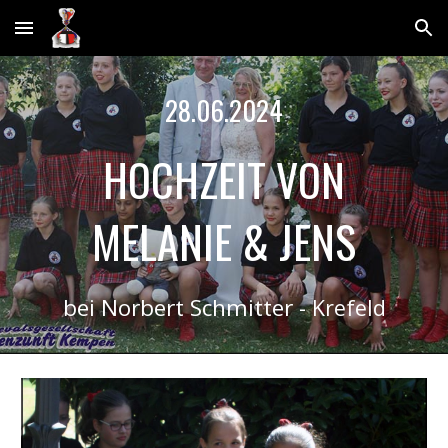
Skip to main content
Skip to navigation
28.06.2024
HOCHZEIT VON
MELANIE & JENS
bei Norbert Schmitter
- Krefeld